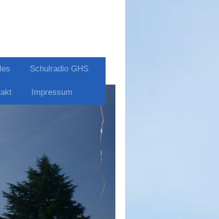
les
Schulradio GHS
akt
Impressum