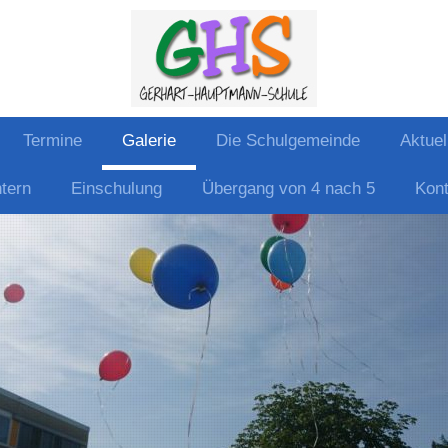
Termine
Galerie
Die Schulgemeinde
Aktuel
ntern
Einschulung
Übergang von 4 nach 5
Kont