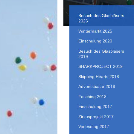
Besuch des Glasbläsers
2026
Wintermarkt 2025
Einschulung 2020
Besuch des Glasbläsers
2019
SHARKPROJECT 2019
Skipping Hearts 2018
Adventsbasar 2018
Fasching 2018
Einschulung 2017
Zirkusprojekt 2017
Vorlesetag 2017